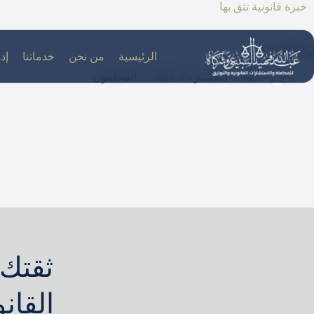
لتجاوز
خبرة قانونية تثق بها
لى
لمحتوى
زياد الحربي
الرئيسية
من نحن
خدماتنا
إدا
rami
ديسمبر 29, 2025
المحامون
ثقتك 
القان