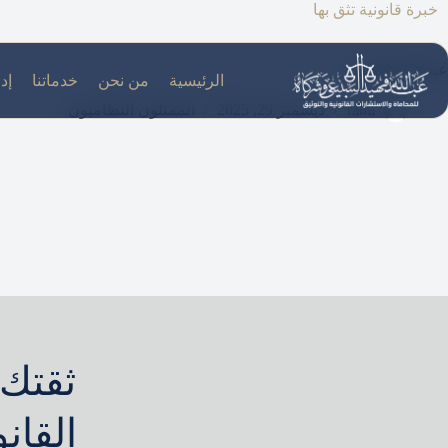
لتجاوز
خبرة قانونية تثق بها
لى
لمحتوى
عبدالاله العتيبي
الرئيسية
من نحن
خدماتنا
إدا
rami
ديسمبر 29, 2025
الممثلون النظاميون
ثقتك 
القان